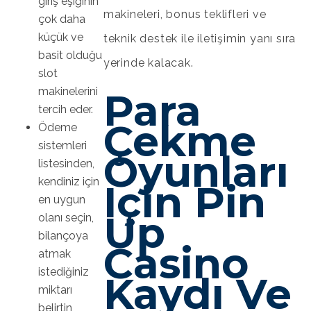
giriş eşiğinin
makineleri, bonus teklifleri ve
çok daha
küçük ve
teknik destek ile iletişimin yanı sıra
basit olduğu
yerinde kalacak.
slot
makinelerini
Para
tercih eder.
Çekme
Ödeme
sistemleri
Oyunları
listesinden,
kendiniz için
Için Pin
en uygun
Up
olanı seçin,
bilançoya
Casino
atmak
istediğiniz
Kaydı Ve
miktarı
belirtin,