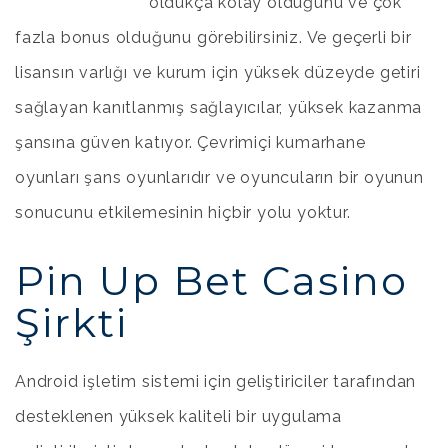
oldukça kolay olduğunu ve çok
fazla bonus olduğunu görebilirsiniz. Ve geçerli bir
lisansın varlığı ve kurum için yüksek düzeyde getiri
sağlayan kanıtlanmış sağlayıcılar, yüksek kazanma
şansına güven katıyor. Çevrimiçi kumarhane
oyunları şans oyunlarıdır ve oyuncuların bir oyunun
sonucunu etkilemesinin hiçbir yolu yoktur.
Pin Up Bet Casino
Şirkti
Android işletim sistemi için geliştiriciler tarafından
desteklenen yüksek kaliteli bir uygulama