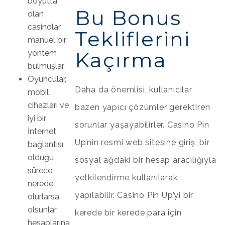
boyutta
Bu Bonus
olan
casinolar
Tekliflerini
manuel bir
Kaçırma
yöntem
bulmuşlar.
Oyuncular,
Daha da önemlisi, kullanıcılar
mobil
cihazları ve
bazen yapıcı çözümler gerektiren
iyi bir
sorunlar yaşayabilirler. Casino Pin
İnternet
Up’nin resmi web sitesine giriş, bir
bağlantısı
olduğu
sosyal ağdaki bir hesap aracılığıyla
sürece,
yetkilendirme kullanılarak
nerede
yapılabilir. Casino Pin Up’yi bir
olurlarsa
olsunlar
kerede bir kerede para için
hesaplarına