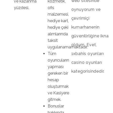
web sitesinde
ve kazanma
kozmetik,
yüzdesi.
ofis
oynuyorum ve
malzemesi,
çevrimiçi
hediye kart,
kumarhanenin
hediye çeki
alımlarında
güvenilirliğine ikna
taksit
oldum. Evet,
uygulanamamaktadır.
Tüm
1xbahis oyunları
oyuncuların
casino oyunları
yapması
kategorisindedir.
gereken bir
hesap
oluşturmak
ve Kasiyere
gitmek.
Bonuslar
hakkında