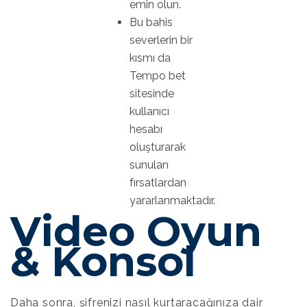
emin olun.
Bu bahis
severlerin bir
kısmı da
Tempo bet
sitesinde
kullanıcı
hesabı
oluşturarak
sunulan
fırsatlardan
yararlanmaktadır.
Video Oyun
& Konsol
Daha sonra, şifrenizi nasıl kurtaracağınıza dair