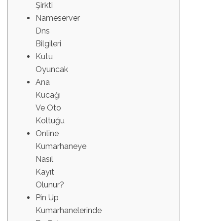
Şirkti
Nameserver
Dns
Bilgileri
Kutu
Oyuncak
Ana
Kucağı
Ve Oto
Koltuğu
Online
Kumarhaneye
Nasıl
Kayıt
Olunur?
Pin Up
Kumarhanelerinde