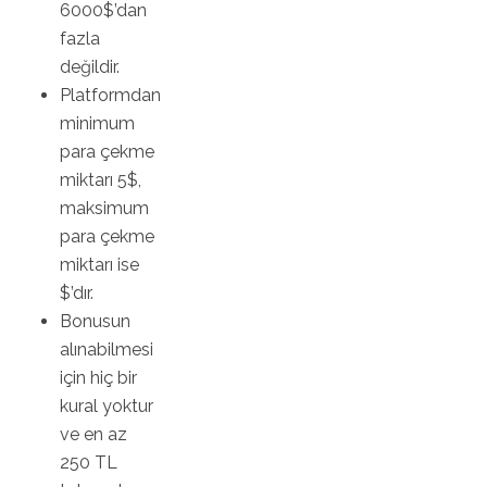
6000$’dan
fazla
değildir.
Platformdan
minimum
para çekme
miktarı 5$,
maksimum
para çekme
miktarı ise
$’dır.
Bonusun
alınabilmesi
için hiç bir
kural yoktur
ve en az
250 TL