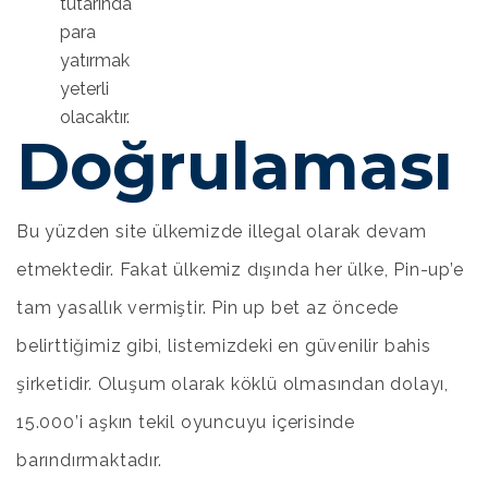
tutarında
para
yatırmak
yeterli
olacaktır.
Doğrulaması
Bu yüzden site ülkemizde illegal olarak devam
etmektedir. Fakat ülkemiz dışında her ülke, Pin-up’e
tam yasallık vermiştir. Pin up bet az öncede
belirttiğimiz gibi, listemizdeki en güvenilir bahis
şirketidir. Oluşum olarak köklü olmasından dolayı,
15.000’i aşkın tekil oyuncuyu içerisinde
barındırmaktadır.