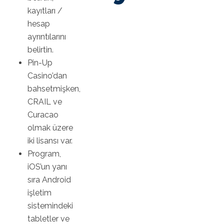
kayıtları /
hesap
ayrıntılarını
belirtin.
Pin-Up
Casino’dan
bahsetmişken,
CRAIL ve
Curacao
olmak üzere
iki lisansı var.
Program,
iOS’un yanı
sıra Android
işletim
sistemindeki
tabletler ve