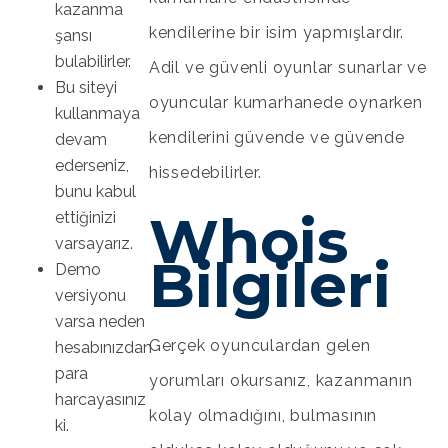
kazanma
kendilerine bir isim yapmışlardır.
şansı
bulabilirler.
Adil ve güvenli oyunlar sunarlar ve
Bu siteyi
oyuncular kumarhanede oynarken
kullanmaya
kendilerini güvende ve güvende
devam
ederseniz,
hissedebilirler.
bunu kabul
Whois
ettiğinizi
varsayarız.
Bilgileri
Demo
versiyonu
varsa neden
Gerçek oyunculardan gelen
hesabınızdan
para
yorumları okursanız, kazanmanın
harcayasınız
kolay olmadığını, bulmasının
ki.