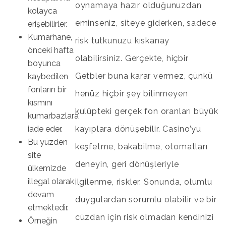
oynamaya hazır olduğunuzdan
kolayca
eminseniz, siteye giderken, sadece
erişebilirler.
Kumarhane,
risk tutkunuzu kıskanay
önceki hafta
olabilirsiniz. Gerçekte, hiçbir
boyunca
Getbler buna karar vermez, çünkü
kaybedilen
fonların bir
henüz hiçbir şey bilinmeyen
kısmını
kulüpteki gerçek fon oranları büyük
kumarbazlara
iade eder.
kayıplara dönüşebilir. Casino’yu
Bu yüzden
keşfetme, bakabilme, otomatları
site
deneyin, geri dönüşleriyle
ülkemizde
illegal olarak
ilgilenme, riskler. Sonunda, olumlu
devam
duygulardan sorumlu olabilir ve bir
etmektedir.
cüzdan için risk olmadan kendinizi
Örneğin