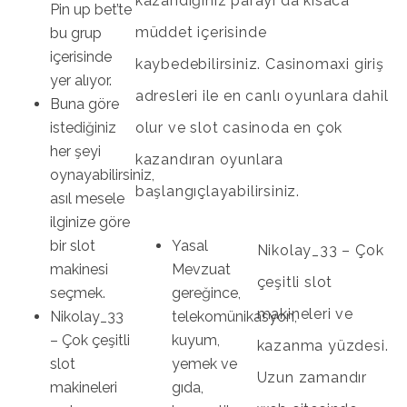
kazandığınız parayı da kısaca
Pin up bet’te
müddet içerisinde
bu grup
içerisinde
kaybedebilirsiniz. Casinomaxi giriş
yer alıyor.
adresleri ile en canlı oyunlara dahil
Buna göre
istediğiniz
olur ve slot casinoda en çok
her şeyi
kazandıran oyunlara
oynayabilirsiniz,
başlangıçlayabilirsiniz.
asıl mesele
ilginize göre
bir slot
Yasal
Nikolay_33 – Çok
makinesi
Mevzuat
çeşitli slot
seçmek.
gereğince,
makineleri ve
Nikolay_33
telekomünikasyon,
– Çok çeşitli
kuyum,
kazanma yüzdesi.
slot
yemek ve
Uzun zamandır
makineleri
gıda,