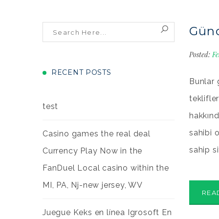
Günc
Posted:
Fe
RECENT POSTS
Bunlar 
teklifle
test
hakkınd
sahibi 
Casino games the real deal
sahip si
Currency Play Now in the
FanDuel Local casino within the
MI, PA, Nj-new jersey, WV
REA
Juegue Keks en línea Igrosoft En