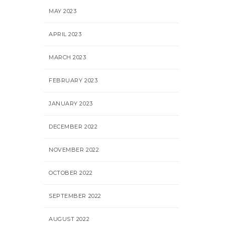
MAY 2023
APRIL 2023
MARCH 2023
FEBRUARY 2023
JANUARY 2023
DECEMBER 2022
NOVEMBER 2022
OCTOBER 2022
SEPTEMBER 2022
AUGUST 2022