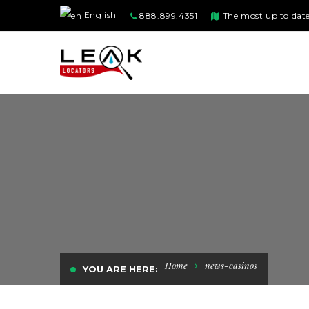
English
888.899.4351
The most up to date
Home
news-casinos
YOU ARE HERE: