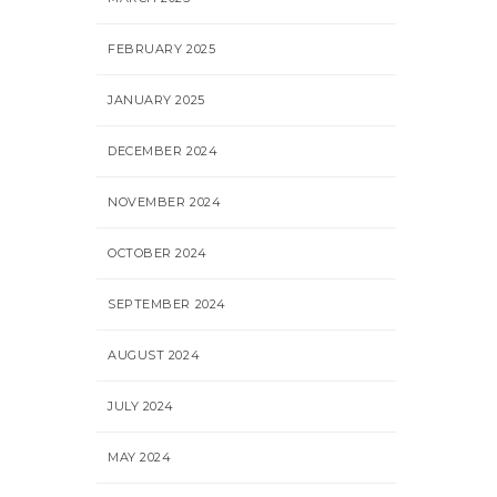
FEBRUARY 2025
JANUARY 2025
DECEMBER 2024
NOVEMBER 2024
OCTOBER 2024
SEPTEMBER 2024
AUGUST 2024
JULY 2024
MAY 2024