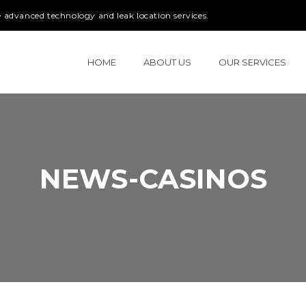
 advanced technology and leak location services.
HOME
ABOUT US
OUR SERVICES
NEWS-CASINOS