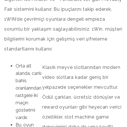
Fair sistemini kullanır. Bu ipuçlarını takip ederek,
1WIN’de çevrimiçi oyunlara dengeli empieza
sorumlu bir yaklaşım sağlayabilirsiniz. 1Win, müşteri
bilgilerini korumak için gelişmiş veri şifreleme
standartlarını kullanır.
Orta alt
Klasik meyve slotlarından modern
alanda, canlı
video slotlara kadar geniş bir
bahis
yelpazede seçenekler mevcuttur.
oranlarından
rastgele iki
Ödül çarkları, ücretsiz dönüşler ve
maçın
reward oyunları gibi heyecan verici
gösterimi
özellikler, slot machine game
vardır.
Bu, oyun
deneyimini daha de uma keyifli