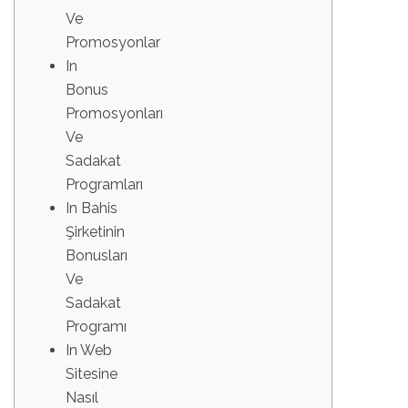
Ve
Promosyonlar
In
Bonus
Promosyonları
Ve
Sadakat
Programları
In Bahis
Şirketinin
Bonusları
Ve
Sadakat
Programı
In Web
Sitesine
Nasıl