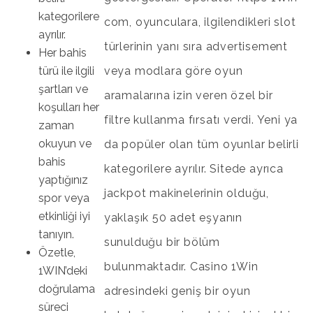
kategorilere
com, oyunculara, ilgilendikleri slot
ayrılır.
türlerinin yanı sıra advertisement
Her bahis
türü ile ilgili
veya modlara göre oyun
şartları ve
aramalarına izin veren özel bir
koşulları her
filtre kullanma fırsatı verdi. Yeni ya
zaman
okuyun ve
da popüler olan tüm oyunlar belirli
bahis
kategorilere ayrılır. Sitede ayrıca
yaptığınız
jackpot makinelerinin olduğu,
spor veya
etkinliği iyi
yaklaşık 50 adet eşyanın
tanıyın.
sunulduğu bir bölüm
Özetle,
bulunmaktadır. Casino 1Win
1WIN’deki
doğrulama
adresindeki geniş bir oyun
süreci