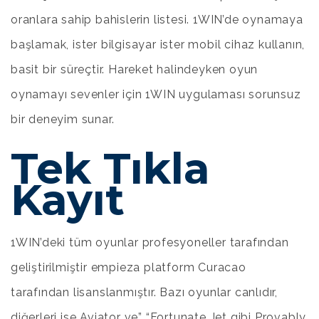
oranlara sahip bahislerin listesi. 1WIN’de oynamaya
başlamak, ister bilgisayar ister mobil cihaz kullanın,
basit bir süreçtir. Hareket halindeyken oyun
oynamayı sevenler için 1WIN uygulaması sorunsuz
bir deneyim sunar.
Tek Tıkla
Kayıt
1WIN’deki tüm oyunlar profesyoneller tarafından
geliştirilmiştir empieza platform Curacao
tarafından lisanslanmıştır. Bazı oyunlar canlıdır,
diğerleri ise Aviator ve” “Fortunate Jet gibi Provably