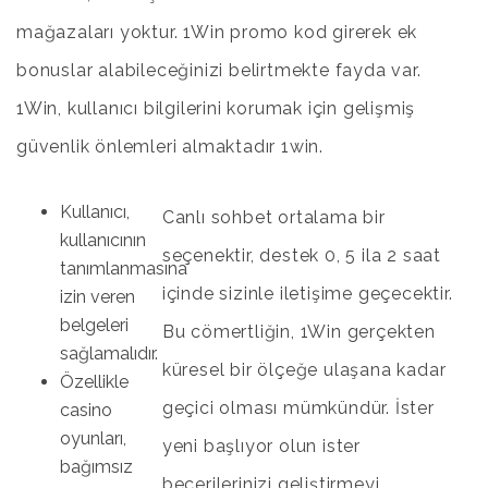
mağazaları yoktur. 1Win promo kod girerek ek
bonuslar alabileceğinizi belirtmekte fayda var.
1Win, kullanıcı bilgilerini korumak için gelişmiş
güvenlik önlemleri almaktadır
1win
.
Kullanıcı,
Canlı sohbet ortalama bir
kullanıcının
seçenektir, destek 0, 5 ila 2 saat
tanımlanmasına
içinde sizinle iletişime geçecektir.
izin veren
belgeleri
Bu cömertliğin, 1Win gerçekten
sağlamalıdır.
küresel bir ölçeğe ulaşana kadar
Özellikle
geçici olması mümkündür. İster
casino
oyunları,
yeni başlıyor olun ister
bağımsız
becerilerinizi geliştirmeyi