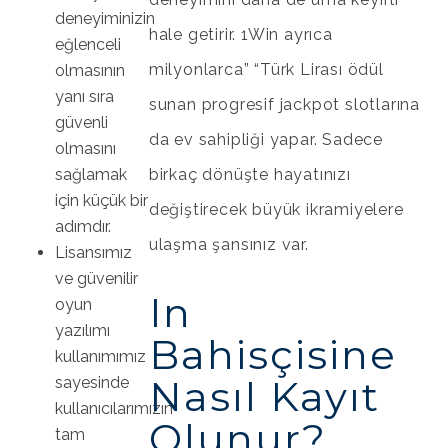
deneyiminizin
hale getirir. 1Win ayrıca
eğlenceli
milyonlarca” “Türk Lirası ödül
olmasının
yanı sıra
sunan progresif jackpot slotlarına
güvenli
da ev sahipliği yapar. Sadece
olmasını
sağlamak
birkaç dönüşte hayatınızı
için küçük bir
değiştirecek büyük ikramiyelere
adımdır.
ulaşma şansınız var.
Lisansımız
ve güvenilir
In
oyun
yazılımı
Bahisçisine
kullanımımız
Nasıl Kayıt
sayesinde
kullanıcılarımızın
Olunur?
tam