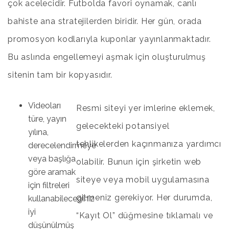
çok acelecidir. Futbolda favori oynamak, canlı
bahiste ana stratejilerden biridir. Her gün, orada
promosyon kodlarıyla kuponlar yayınlanmaktadır.
Bu aslında engellemeyi aşmak için oluşturulmuş
sitenin tam bir kopyasıdır.
Videoları
Resmi siteyi yer imlerine eklemek,
türe, yayın
gelecekteki potansiyel
yılına,
tehlikelerden kaçınmanıza yardımcı
derecelendirmeye
veya başlığa
olabilir. Bunun için şirketin web
göre aramak
siteye veya mobil uygulamasına
için filtreleri
gitmeniz gerekiyor. Her durumda,
kullanabileceğiniz
iyi
“Kayıt Ol” düğmesine tıklamalı ve
düşünülmüş