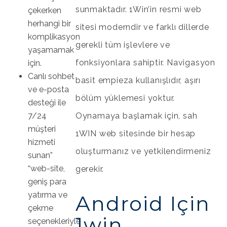
sunmaktadır. 1Win’in resmi web
çekerken
herhangi bir
sitesi moderndir ve farklı dillerde
komplikasyon
gerekli tüm işlevlere ve
yaşamamak
fonksiyonlara sahiptir. Navigasyon
için.
Canlı sohbet
basit empieza kullanışlıdır, aşırı
ve e-posta
bölüm yüklemesi yoktur.
desteği ile
7/24
Oynamaya başlamak için, sah
müşteri
1WIN web sitesinde bir hesap
hizmeti
oluşturmanız ve yetkilendirmeniz
sunan”
“web-site,
gerekir.
geniş para
yatırma ve
Android Için
çekme
1win
seçenekleriyle